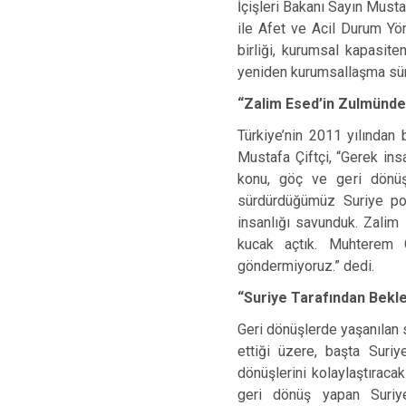
İçişleri Bakanı Sayın Must
ile Afet ve Acil Durum Yön
birliği, kurumsal kapasiten
yeniden kurumsallaşma süre
“Zalim Esed’in Zulmünde
Türkiye’nin 2011 yılından 
Mustafa Çiftçi, “Gerek in
konu, göç ve geri dönüşl
sürdürdüğümüz Suriye pol
insanlığı savunduk. Zalim
kucak açtık. Muhterem C
göndermiyoruz.” dedi.
“Suriye Tarafından Beklen
Geri dönüşlerde yaşanılan s
ettiği üzere, başta Suriy
dönüşlerini kolaylaştıraca
geri dönüş yapan Suriyeli