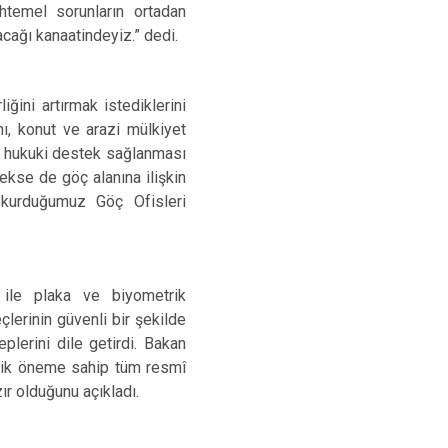
htemel sorunların ortadan
acağı kanaatindeyiz.” dedi.
iğini artırmak istediklerini
nı, konut ve arazi mülkiyet
ere hukuki destek sağlanması
ekse de göç alanına ilişkin
kurduğumuz Göç Ofisleri
 ile plaka ve biyometrik
çlerinin güvenli bir şekilde
plerini dile getirdi. Bakan
tejik öneme sahip tüm resmî
ır olduğunu açıkladı.