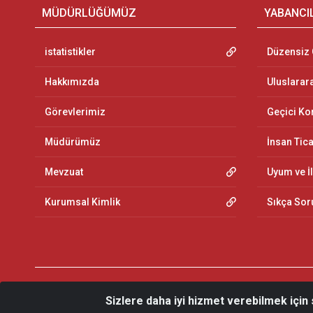
MÜDÜRLÜĞÜMÜZ
YABANCI
istatistikler
Düzensiz
Hakkımızda
Uluslarar
Görevlerimiz
Geçici K
Müdürümüz
İnsan Tic
Mevzuat
Uyum ve İ
Kurumsal Kimlik
Sıkça Sor
Sizlere daha iyi hizmet verebilmek için
© 2026 Edirne İl Göç İdaresi Müdürlüğü