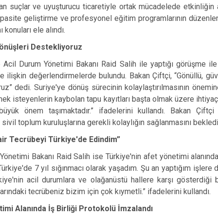
n suçlar ve uyuşturucu ticaretiyle ortak mücadelede etkinliğin a
 kapasite geliştirme ve profesyonel eğitim programlarının düzen
ı konuları ele alındı.
önüşleri Destekliyoruz
 Acil Durum Yönetimi Bakanı Raid Salih ile yaptığı görüşme il
e ilişkin değerlendirmelerde bulundu. Bakan Çiftçi, “Gönüllü, güve
uz” dedi. Suriye'ye dönüş sürecinin kolaylaştırılmasının önemin
ek isteyenlerin kaybolan tapu kayıtları başta olmak üzere ihtiyaç
 büyük önem taşımaktadır.” ifadelerini kullandı. Bakan Çiftçi 
ivil toplum kuruluşlarına gerekli kolaylığın sağlanmasını bekledikl
air Tecrübeyi Türkiye'de Edindim”
Yönetimi Bakanı Raid Salih ise Türkiye'nin afet yönetimi alanında
n Türkiye'de 7 yıl sığınmacı olarak yaşadım. Şu an yaptığım işlere 
rkiye'nin acil durumlara ve olağanüstü hallere karşı gösterdiği b
rındaki tecrübeniz bizim için çok kıymetli.” ifadelerini kullandı.
imi Alanında İş Birliği Protokolü İmzalandı