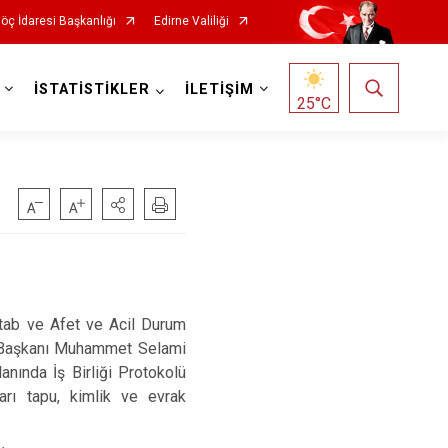
öç İdaresi Başkanlığı
Edirne Valiliği
İSTATİSTİKLER
İLETİŞİM
25
°C
ttab ve Afet ve Acil Durum
si Başkanı Muhammet Selami
anında İş Birliği Protokolü
arı tapu, kimlik ve evrak