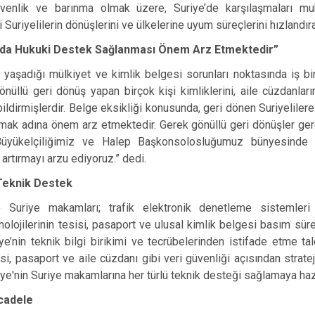
 güvenlik ve barınma olmak üzere, Suriye’de karşılaşmaları mu
 Suriyelilerin dönüşlerini ve ülkelerine uyum süreçlerini hızlandır
nda Hukuki Destek Sağlanması Önem Arz Etmektedir”
 yaşadığı mülkiyet ve kimlik belgesi sorunları noktasında iş birl
nüllü geri dönüş yapan birçok kişi kimliklerini, aile cüzdanları
 bildirmişlerdir. Belge eksikliği konusunda, geri dönen Suriyelil
ırmak adına önem arz etmektedir. Gerek gönüllü geri dönüşler ger
Büyükelçiliğimiz ve Halep Başkonsolosluğumuz bünyesinde 
i artırmayı arzu ediyoruz.” dedi.
Teknik Destek
 Suriye makamları; trafik elektronik denetleme sistemleri
olojilerinin tesisi, pasaport ve ulusal kimlik belgesi basım süre
ye’nin teknik bilgi birikimi ve tecrübelerinden istifade etme tale
gesi, pasaport ve aile cüzdanı gibi veri güvenliği açısından stra
iye'nin Suriye makamlarına her türlü teknik desteği sağlamaya haz
cadele