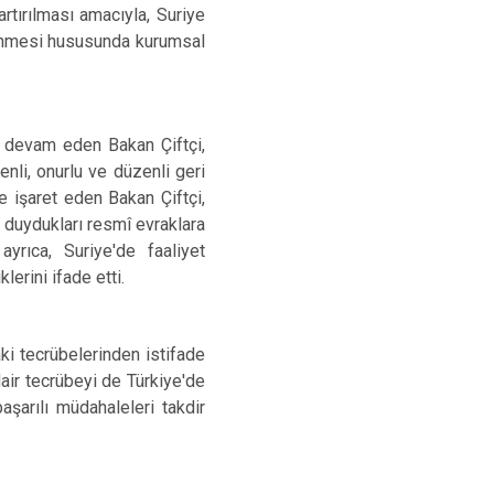
rtırılması amacıyla, Suriye
lenmesi hususunda kurumsal
e devam eden Bakan Çiftçi,
nli, onurlu ve düzenli geri
e işaret eden Bakan Çiftçi,
 duydukları resmî evraklara
ayrıca, Suriye'de faaliyet
erini ifade etti.
ki tecrübelerinden istifade
dair tecrübeyi de Türkiye'de
aşarılı müdahaleleri takdir