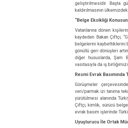
geliştirilmesidir. Başta
kaldırılmasının ülkemizdeki
“Belge Eksikliği Konusu
Vatanlarına dönen kişilerin
kaydeden Bakan Çiftçi, “Gö
belgelerini kaybettiklerini
gönüllü geri dönüşleri art
diğer hususlarda, Şam 
vasıtasıyla da iş birliğimiz
Resmi Evrak Basımında 
Görüşmeler çerçevesinde
veri/parmak izi tanıma tekn
yürütülmesi alanında Türki
Çiftçi, kimlik, sürücü bel
evrak basım işlerinde Türk
Uyuşturucu İle Ortak Mü