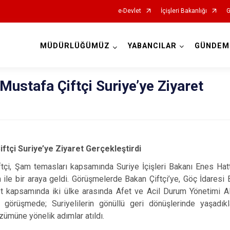
e-Devlet
İçişleri Bakanlığı
G
MÜDÜRLÜĞÜMÜZ
YABANCILAR
GÜNDEM
İl Göç İdaresi Müdürlükleri
 Mustafa Çiftçi Suriye’ye Ziyaret
iftçi Suriye’ye Ziyaret Gerçekleştirdi
iftçi, Şam temasları kapsamında Suriye İçişleri Bakanı Enes Ha
h ile bir araya geldi. Görüşmelerde Bakan Çiftçi’ye, Göç İdare
ret kapsamında iki ülke arasında Afet ve Acil Durum Yönetimi Al
ı görüşmede; Suriyelilerin gönüllü geri dönüşlerinde yaşadıkl
özümüne yönelik adımlar atıldı.