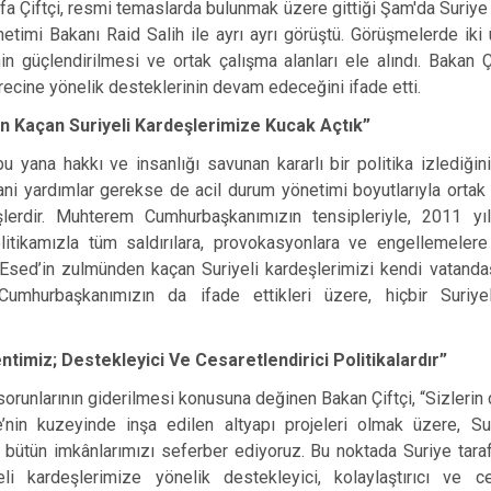
afa Çiftçi, resmi temaslarda bulunmak üzere gittiği Şam'da Suriye 
etimi Bakanı Raid Salih ile ayrı ayrı görüştü. Görüşmelerde iki 
in güçlendirilmesi ve ortak çalışma alanları ele alındı. Bakan Çi
cine yönelik desteklerinin devam edeceğini ifade etti.
n Kaçan Suriyeli Kardeşlerimize Kucak Açtık”
bu yana hakkı ve insanlığı savunan kararlı bir politika izlediğini
sani yardımlar gerekse de acil durum yönetimi boyutlarıyla orta
erdir. Muhterem Cumhurbaşkanımızın tensipleriyle, 2011 yılı
itikamızla tüm saldırılara, provokasyonlara ve engellemelere
 Esed’in zulmünden kaçan Suriyeli kardeşlerimizi kendi vatand
umhurbaşkanımızın da ifade ettikleri üzere, hiçbir Suriyel
timiz; Destekleyici Ve Cesaretlendirici Politikalardır”
orunlarının giderilmesi konusuna değinen Bakan Çiftçi, “Sizlerin 
e’nin kuzeyinde inşa edilen altyapı projeleri olmak üzere, Sur
k bütün imkânlarımızı seferber ediyoruz. Bu noktada Suriye tara
 kardeşlerimize yönelik destekleyici, kolaylaştırıcı ve cesa