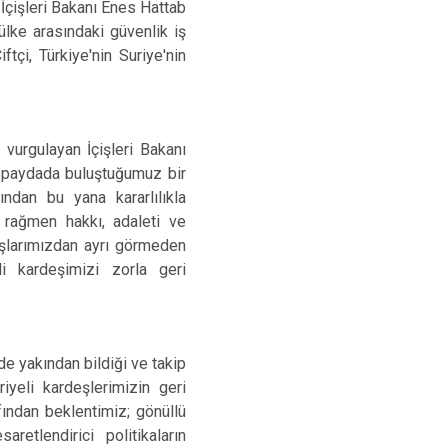
İçişleri Bakanı Enes Hattab
ülke arasındaki güvenlik iş
ftçi, Türkiye'nin Suriye'nin
 vurgulayan İçişleri Bakanı
k paydada buluştuğumuz bir
ndan bu yana kararlılıkla
 rağmen hakkı, adaleti ve
aşlarımızdan ayrı görmeden
i kardeşimizi zorla geri
de yakından bildiği ve takip
iyeli kardeşlerimizin geri
fından beklentimiz; gönüllü
retlendirici politikaların