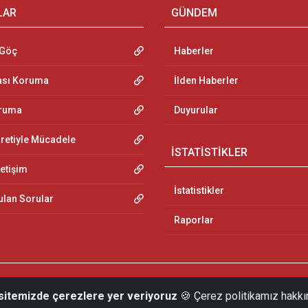
LAR
GÜNDEM
 Göç
Haberler
ası Koruma
İlden Haberler
oruma
Duyurular
aretiyle Mücadele
İSTATİSTİKLER
letişim
İstatistikler
ulan Sorular
Raporlar
 sitemizde çerezlere yer veriyoruz
🍪 Çerez politikamız hakkı