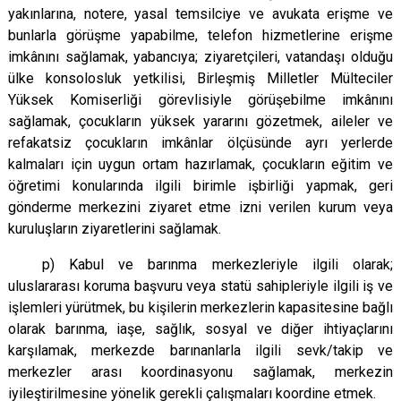
yakınlarına, notere, yasal temsilciye ve avukata erişme ve
bunlarla görüşme yapabilme, telefon hizmetlerine erişme
imkânını sağlamak, yabancıya; ziyaretçileri, vatandaşı olduğu
ülke konsolosluk yetkilisi, Birleşmiş Milletler Mülteciler
Yüksek Komiserliği görevlisiyle görüşebilme imkânını
sağlamak, çocukların yüksek yararını gözetmek, aileler ve
refakatsiz çocukların imkânlar ölçüsünde ayrı yerlerde
kalmaları için uygun ortam hazırlamak, çocukların eğitim ve
öğretimi konularında ilgili birimle işbirliği yapmak, geri
gönderme merkezini ziyaret etme izni verilen kurum veya
kuruluşların ziyaretlerini sağlamak.
p) Kabul ve barınma merkezleriyle ilgili olarak;
uluslararası koruma başvuru veya statü sahipleriyle ilgili iş ve
işlemleri yürütmek, bu kişilerin merkezlerin kapasitesine bağlı
olarak barınma, iaşe, sağlık, sosyal ve diğer ihtiyaçlarını
karşılamak, merkezde barınanlarla ilgili sevk/takip ve
merkezler arası koordinasyonu sağlamak, merkezin
iyileştirilmesine yönelik gerekli çalışmaları koordine etmek.